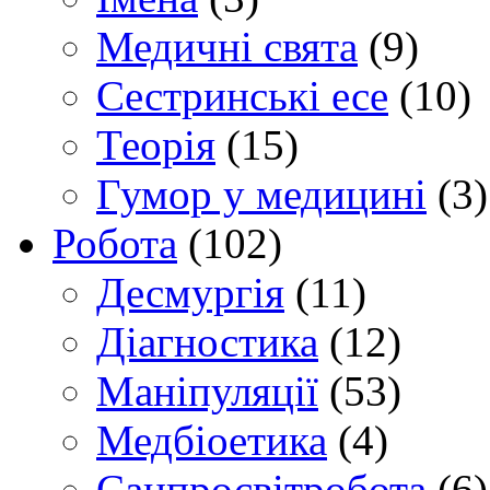
Медичні свята
(9)
Сестринські есе
(10)
Теорія
(15)
Гумор у медицині
(3)
Робота
(102)
Десмургія
(11)
Діагностика
(12)
Маніпуляції
(53)
Медбіоетика
(4)
Санпросвітробота
(6)