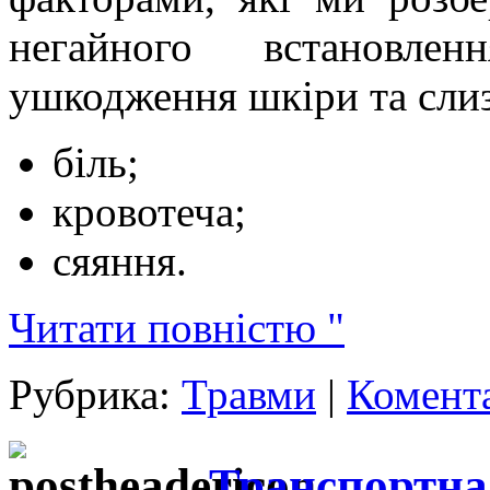
негайного встановле
ушкодження шкіри та сли
біль;
кровотеча;
сяяння.
Читати повністю "
Рубрика:
Травми
|
Комента
Транспортна 