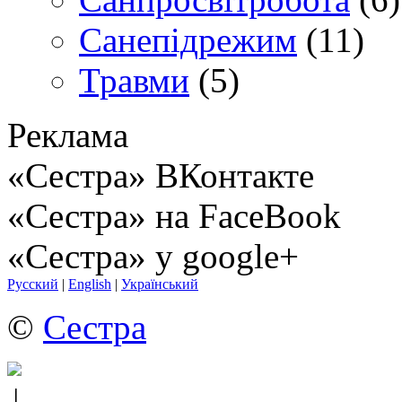
Санепідрежим
(11)
Травми
(5)
Реклама
«Сестра» ВКонтакте
«Сестра» на FaceBook
«Сестра» у google+
Русский
|
English
|
Український
©
Сестра