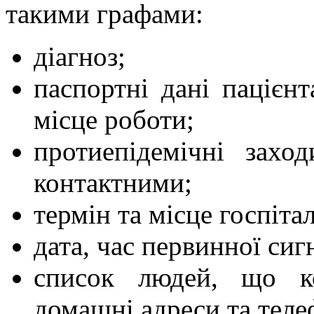
такими графами:
діагноз;
паспортні дані пацієнт
місце роботи;
протиепідемічні захо
контактними;
термін та місце госпітал
дата, час первинної сиг
список людей, що ко
домашні адреси та теле