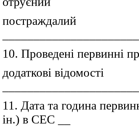
отруєний
постраждалий
______________________
10. Проведені первинні пр
додаткові відомості
______________________
11. Дата та година первинн
ін.) в СЕС __
______________________