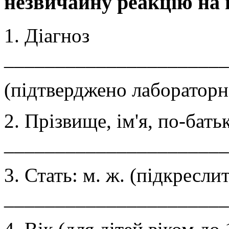
незвичайну реакцію на
1. Діагноз
______________________
(підтверджено лабораторно
2. Прізвище, ім'я, по-бать
______________________
3. Стать: м. ж. (підкресли
______________________