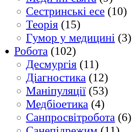
Сестринські есе
(10)
Теорія
(15)
Гумор у медицині
(3)
Робота
(102)
Десмургія
(11)
Діагностика
(12)
Маніпуляції
(53)
Медбіоетика
(4)
Санпросвітробота
(6)
Санепідрежим
(11)