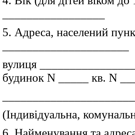
4. Вік (для дітей віком до
_________________
5. Адреса, населений пун
_____________________
вулиця _______________
будинок N _____ кв. N __
______________________
(Індивідуальна, комунальн
6. Найменування та адреса