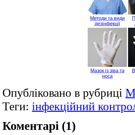
Методи та види
П
дезінфекції
Мазок із зіва та
В
носа
Опубліковано в рубриці
М
Теги:
інфекційний контро
Коментарі (1)