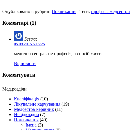
Опубліковано в рубриці
Покликання
| Теги:
професія медсестри
Коментарі (1)
Sestra
:
05.09.2015 о 16:25
медична сестра - не професія, а спосіб життя.
Відповісти
Коментувати
Мед.розділи
Кваліфікація
(10)
Лікувальне харчування
(19)
Медсестра-керівник
(11)
Невідкладна
(7)
Покликання
(40)
Імена
(3)