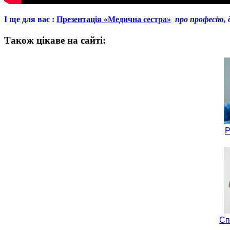
І ще для вас
:
Презентація «Медична сестра»
про професію, 
Також цікаве на сайті:
Р
Сп