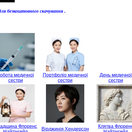
для безкоштовного скачування
.
обота медичної
Портфоліо медичної
День медичної
сестри
сестри
сестри
адщина Флоренс
Клятва Флорен
Вірджинія Хендерсон
Найтінгейл
Найтінгейл