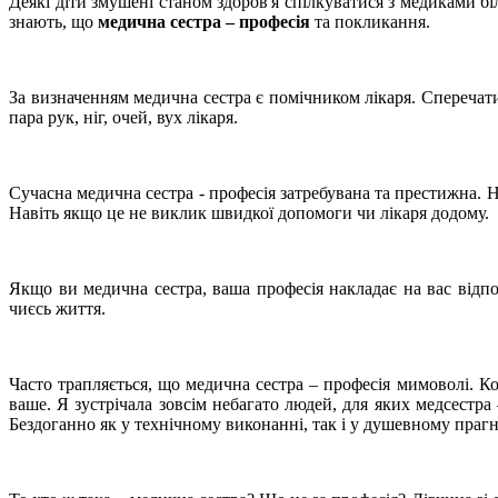
Деякі діти змушені станом здоров'я спілкуватися з медиками бі
знають, що
медична сестра – професія
та покликання.
За визначенням медична сестра є помічником лікаря. Сперечати
пара рук, ніг, очей, вух лікаря.
Сучасна медична сестра - професія затребувана та престижна. 
Навіть якщо це не виклик швидкої допомоги чи лікаря додому.
Якщо ви медична сестра, ваша професія накладає на вас відпо
чиєсь життя.
Часто трапляється, що медична сестра – професія мимоволі. К
ваше. Я зустрічала зовсім небагато людей, для яких медсестр
Бездоганно як у технічному виконанні, так і у душевному прагн