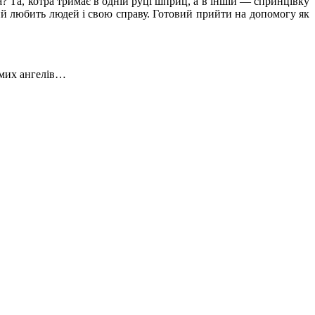
? Та, котра тримає в одній руці шприц, а в іншій — спринцівку
кий любить людей і свою справу. Готовий прийти на допомогу як
их ​​ангелів…