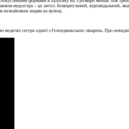
і спокусливими формами в халатику на 3 розміри менше, ніж треба
равжня медсестра – це ангел. Безкорисливий, відповідальний, я
всім незнайомим людям на вулиці.
 медичні сестри однієї з Геленджикських лікарень. Про невидим