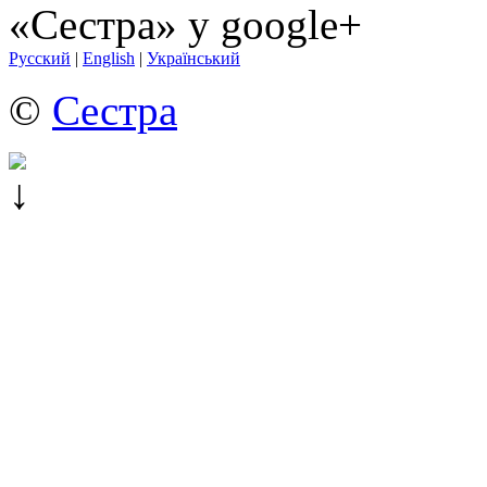
«Сестра» у google+
Русский
|
English
|
Український
©
Сестра