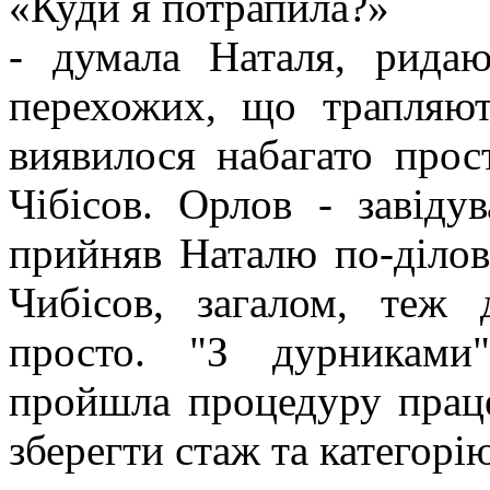
«Куди я потрапила?»
- думала Наталя, рида
перехожих, що трапляют
виявилося набагато прос
Чібісов. Орлов - завідув
прийняв Наталю по-ділов
Чибісов, загалом, теж
просто. "З дурниками
пройшла процедуру праце
зберегти стаж та категорі