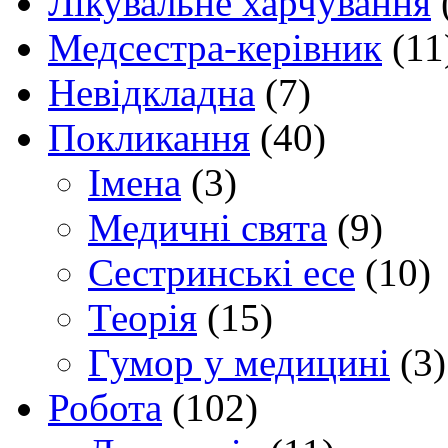
Лікувальне харчування
Медсестра-керівник
(11
Невідкладна
(7)
Покликання
(40)
Імена
(3)
Медичні свята
(9)
Сестринські есе
(10)
Теорія
(15)
Гумор у медицині
(3)
Робота
(102)