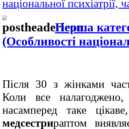
національної психіатрії, ч
Перша катег
(Особливості національ
Після 30 з жінками час
Коли все налагоджено,
насамперед таке ціка
медсестри
раптом виявля