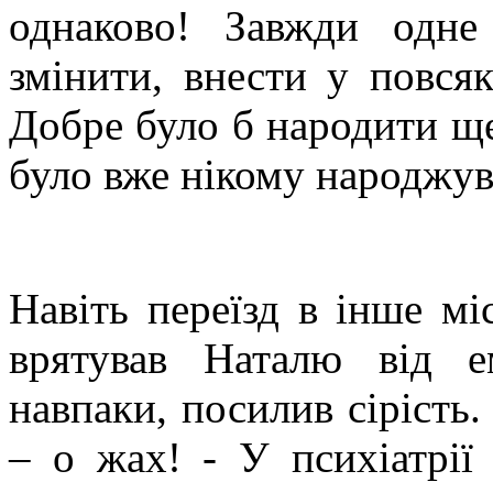
однаково! Завжди одн
змінити, внести у повсяк
Добре було б народити ще
було вже нікому народжув
Навіть переїзд в інше мі
врятував Наталю від е
навпаки, посилив сірість. 
– о жах! - У психіатрії