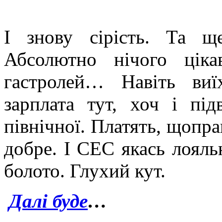
І знову сірість. Та щ
Абсолютно нічого ціка
гастролей… Навіть ви
зарплата тут, хоч і під
північної. Платять, щопра
добре. І СЕС якась лояльн
болото. Глухий кут.
Далі буде
…