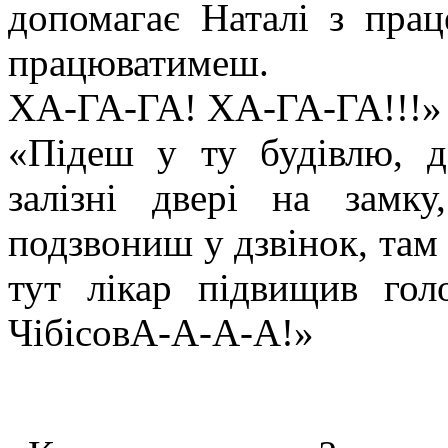
допомагає Наталі з пра
працюватимеш.
ХА-ГА-ГА! ХА-ГА-ГА!!!
«Підеш у ту будівлю, до
залізні двері на замк
подзвониш у дзвінок, там 
тут лікар підвищив го
ЧібісовА-А-А-А!»