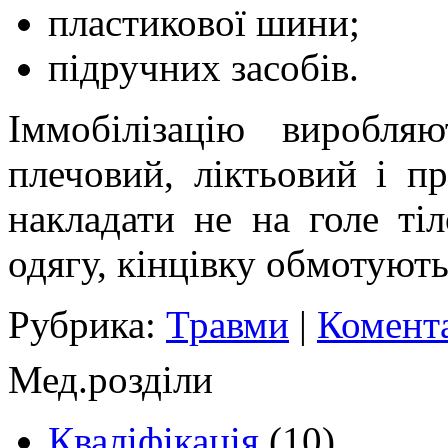
пластикової шини;
підручних засобів.
Іммобілізацію виробля
плечовий, ліктьовий і п
накладати не на голе т
одягу, кінцівку обмотуют
Рубрика:
Травми
|
Комента
Мед.розділи
Кваліфікація
(10)