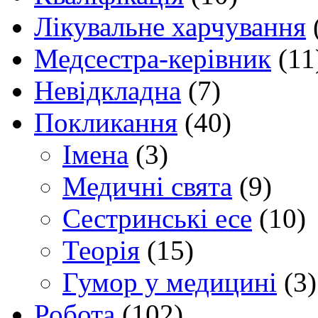
Лікувальне харчування
Медсестра-керівник
(11
Невідкладна
(7)
Покликання
(40)
Імена
(3)
Медичні свята
(9)
Сестринські есе
(10)
Теорія
(15)
Гумор у медицині
(3)
Робота
(102)