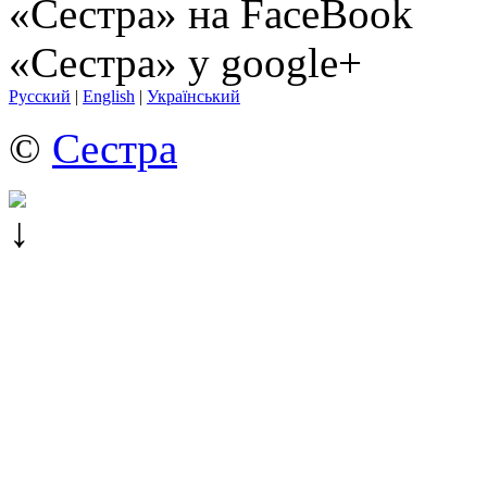
«Сестра» на FaceBook
«Сестра» у google+
Русский
|
English
|
Український
©
Сестра