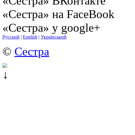
«Сестра» ВКонтакте
«Сестра» на FaceBook
«Сестра» у google+
Русский
|
English
|
Український
©
Сестра