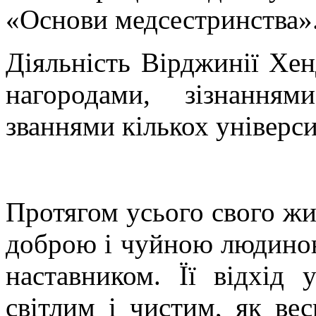
«Основи медсестринства»
Діяльність Вірджинії Хе
нагородами, зізнання
званнями кількох універс
Протягом усього свого ж
доброю і чуйною людино
наставником. Її відхід 
світлим і чистим, як ве