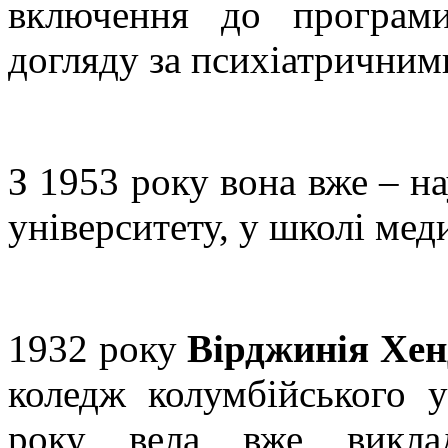
включення до програм
догляду за психіатричним
З 1953 року вона вже – н
університету, у школі мед
1932 року
Вірджинія Хен
коледж колумбійського у
року вела вже виклад