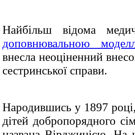
Найбільш відома мед
доповнювальною модел
внесла неоціненний внесок
сестринської справи.
Народившись у 1897 році,
дітей добропорядного сім
названа Вірджинією. На 