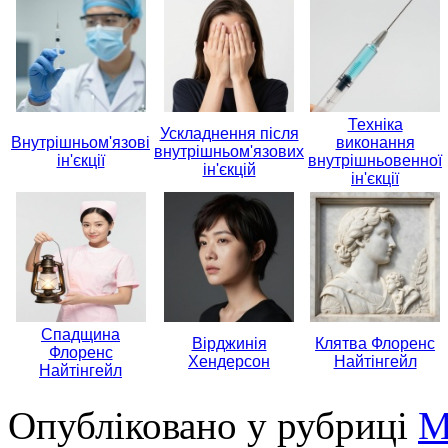
Техніка
Ускладнення після
Внутрішньом'язові
виконання
внутрішньом'язових
ін'єкції
внутрішньовенної
ін'єкцій
ін'єкції
Спадщина
Вірджинія
Клятва Флоренс
Флоренс
Хендерсон
Найтінгейл
Найтінгейл
Опубліковано у рубриці
М