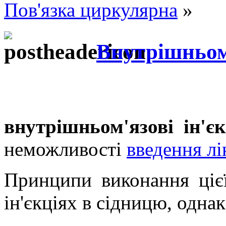
Пов'язка циркулярна
»
Внутрішньом'
внутрішньом'язові ін'єк
неможливості
введення лі
Принципи виконання цієї
ін'єкціях в сідницю, однак