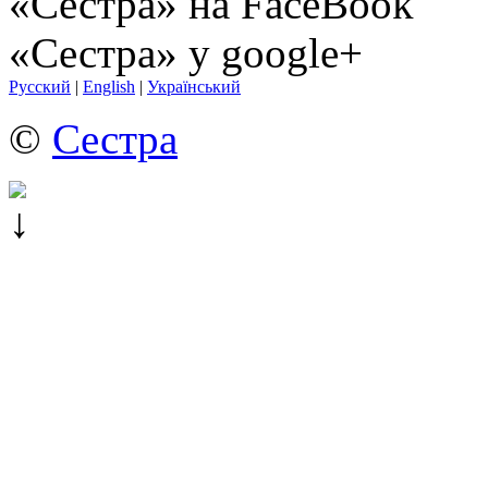
«Сестра» на FaceBook
«Сестра» у google+
Русский
|
English
|
Український
©
Сестра