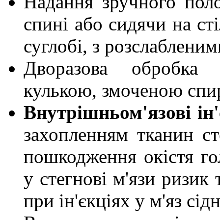
Надання зручного поло
спині або сидячи на сті
суглобі, з розслабленим
Дворазова обробка 
кулькою, змоченою спи
Внутрішньом'язові ін'
захопленням тканин ст
пошкодження окістя го
у стегнові м'язи ризик
при ін'єкціях у м'яз сід