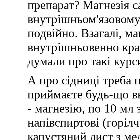
препарат? Магнезія с
внутрішньом'язовому 
подвійно. Взагалі, ма
внутрішньовенно кра
думали про такі курс
А про сідниці треба 
приймаєте будь-що в
- магнезію, по 10 мл 
напівспиртові (горіл
капустяний лист з ме