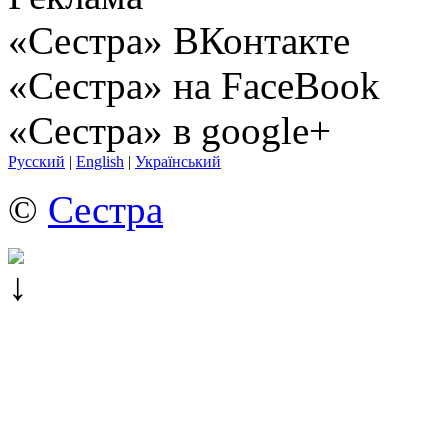
«Сестра» ВКонтакте
«Сестра» на FaceBook
«Сестра» в google+
Русский
|
English
|
Український
©
Сестра